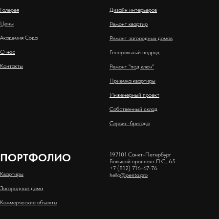
Галерея
Дизайн интерьеров
Цены
Ремонт квартир
Академия Сода
Ремонт загородных домов
О нас
Генеральный подряд
Контакты
Ремонт "под ключ"
Приемка квартиры
Инженерный проект
Собственный склад
Сервис-бригада
ПОРТФОЛИО
197101 Санкт-Петербург
Большой проспект П.С., 65
+7 (812) 716-67-76
Квартиры
hello
@penta.pro
Загородные дома
Коммерческие объекты