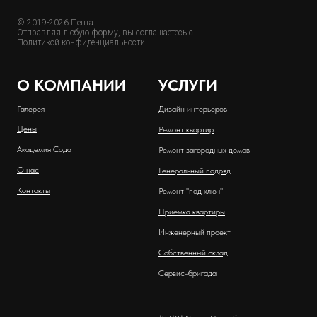
© 2019-2026 Пента
Отправляя любую форму, вы соглашаетесь с
Политикой конфиденциальности
О КОМПАНИИ
УСЛУГИ
Галерея
Дизайн интерьеров
Цены
Ремонт квартир
Академия Сода
Ремонт загородных домов
О нас
Генеральный подряд
Контакты
Ремонт "под ключ"
Приемка квартиры
Инженерный проект
Собственный склад
Сервис-бригада